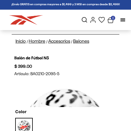
connectif
¡Envío GRATIS en compras mayores a $1,499 y 3 MSI en compras desde $2,499!
0
Inicio
Hombre
Accesorios
Balones
/
/
/
Balón de Fútbol N5
$ 399.00
Artículo:
BA0210-2095-5
Color