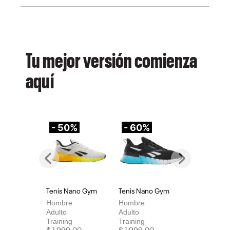
Tu mejor versión comienza
aquí
- 50%
- 60%
-
Previous
Next
Tenis Nano Gym
Tenis Nano Gym
Te
Hombre
Hombre
Mu
Adulto
Adulto
Adu
Training
Training
Tra
Price reduced from
to
Price reduced from
to
Pri