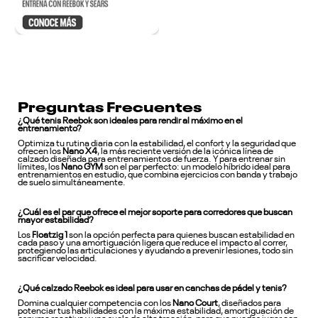
Preguntas Frecuentes
¿Qué tenis Reebok son ideales para rendir al máximo en el
entrenamiento?
Optimiza tu rutina diaria con la estabilidad, el confort y la seguridad que
ofrecen los
Nano X4
, la más reciente versión de la icónica línea de
calzado diseñada para entrenamientos de fuerza. Y para entrenar sin
límites, los
Nano GYM
son el par perfecto: un modelo híbrido ideal para
entrenamientos en estudio, que combina ejercicios con banda y trabajo
de suelo simultáneamente.
¿Cuál es el par que ofrece el mejor soporte para corredores que buscan
mayor estabilidad?
Los
Floatzig 1
son la opción perfecta para quienes buscan estabilidad en
cada paso y una amortiguación ligera que reduce el impacto al correr,
protegiendo las articulaciones y ayudando a prevenir lesiones, todo sin
sacrificar velocidad.
¿Qué calzado Reebok es ideal para usar en canchas de pádel y tenis?
Domina cualquier competencia con los
Nano Court
, diseñados para
potenciar tus habilidades con la máxima estabilidad, amortiguación de