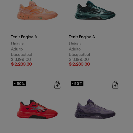
Tenis Engine A
Tenis Engine A
Unisex
Unisex
Adulto
Adulto
Básquetbol
Básquetbol
Price reduced from
to
Price reduced from
to
$ 3,199.00
$ 3,199.00
$ 2,239.30
$ 2,239.30
- 50%
- 50%