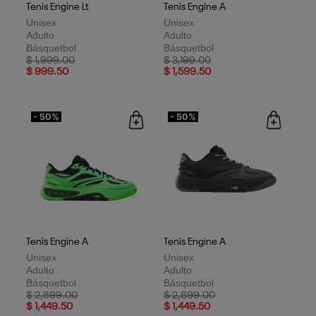
Tenis Engine Lt
Tenis Engine A
Unisex
Unisex
Adulto
Adulto
Básquetbol
Básquetbol
Price reduced from
to
Price reduced from
to
$ 1,999.00
$ 3,199.00
$ 999.50
$ 1,599.50
- 50%
- 50%
Tenis Engine A
Tenis Engine A
Unisex
Unisex
Adulto
Adulto
Básquetbol
Básquetbol
Price reduced from
to
Price reduced from
to
$ 2,899.00
$ 2,899.00
$ 1,449.50
$ 1,449.50