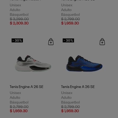
Unisex
Unisex
Adulto
Adulto
Básquetbol
Básquetbol
Price reduced from
to
Price reduced from
to
$ 3,299.00
$ 2,799.00
$ 2,309.30
$ 1,959.30
- 30%
- 30%
Tenis Engine A 26 SE
Tenis Engine A 26 SE
Unisex
Unisex
Adulto
Adulto
Básquetbol
Básquetbol
Price reduced from
to
Price reduced from
to
$ 2,799.00
$ 2,799.00
$ 1,959.30
$ 1,959.30