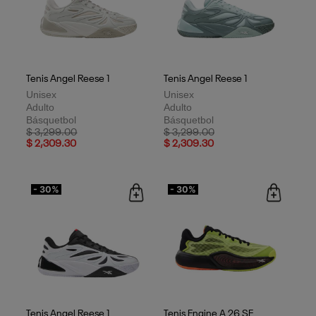
Tenis Angel Reese 1
Tenis Angel Reese 1
Unisex
Unisex
Adulto
Adulto
Básquetbol
Básquetbol
Price reduced from
to
Price reduced from
to
$ 3,299.00
$ 3,299.00
$ 2,309.30
$ 2,309.30
- 30%
- 30%
Tenis Angel Reese 1
Tenis Engine A 26 SE