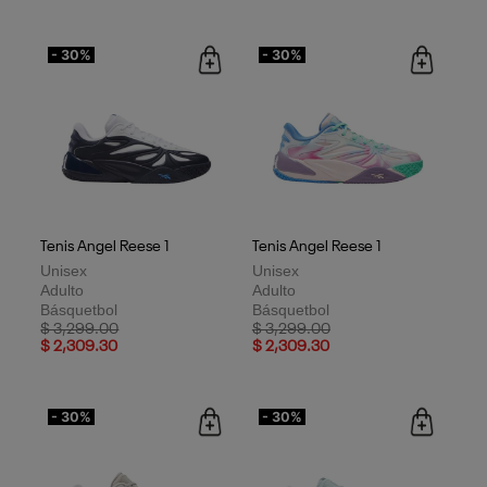
- 30%
- 30%
Tenis Angel Reese 1
Tenis Angel Reese 1
Unisex
Unisex
Adulto
Adulto
Básquetbol
Básquetbol
Price reduced from
to
Price reduced from
to
$ 3,299.00
$ 3,299.00
$ 2,309.30
$ 2,309.30
- 30%
- 30%