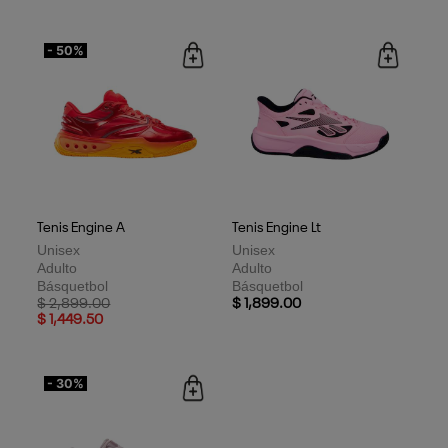
- 50%
Tenis Engine A
Tenis Engine Lt
Unisex
Unisex
Adulto
Adulto
Básquetbol
Básquetbol
Price reduced from
to
$ 2,899.00
$ 1,899.00
$ 1,449.50
- 30%