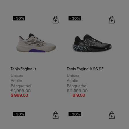
- 50%
- 30%
Tenis Engine Lt
Tenis Engine A 26 SE
Unisex
Unisex
Adulto
Adulto
Básquetbol
Básquetbol
Price reduced from
to
Price reduced from
to
$ 1,999.00
$ 2,599.00
$ 999.50
$ 1,819.30
- 30%
- 30%