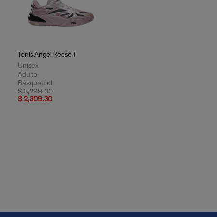
Tenis Angel Reese 1
Unisex
Adulto
Básquetbol
Price reduced from
to
$ 3,299.00
$ 2,309.30