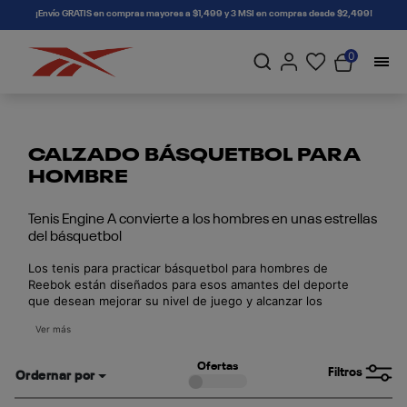
connectif
¡Envío GRATIS en compras mayores a $1,499 y 3 MSI en compras desde $2,499!
0
CALZADO BÁSQUETBOL PARA
HOMBRE
Tenis Engine A convierte a los hombres en unas estrellas
del básquetbol
Los tenis para practicar básquetbol para hombres de
Reebok están diseñados para esos amantes del deporte
que desean mejorar su nivel de juego y alcanzar los
objetivos que se propongan. Encuentra tu calzado ideal
Ver más
entre todas las variedades de las que disponemos.
Ofertas
Filtros
Ordernar por