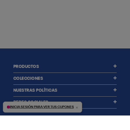
PRODUCTOS
COLECCIONES
NUESTRAS POLÍTICAS
REDES SOCIALES
×
INICIA SESIÓN PARA VER TUS CUPONES
Reebok México | © 2026 Vector Delta S. de R.L. de C.V.