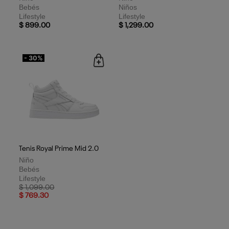
Bebés
Niños
Lifestyle
Lifestyle
$ 899.00
$ 1,299.00
- 30%
Tenis Royal Prime Mid 2.0
Niño
Bebés
Lifestyle
Price reduced from
to
$ 1,099.00
$ 769.30