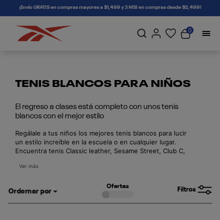
connectif
¡Envío GRATIS en compras mayores a $1,499 y 3 MSI en compras desde $2,499!
0
TENIS BLANCOS PARA NIÑOS
El regreso a clases está completo con unos tenis
blancos con el mejor estilo
Regálale a tus niños los mejores tenis blancos para lucir
un estilo increíble en la escuela o en cualquier lugar.
Encuentra tenis Classic leather, Sesame Street, Club C,
Zig y muchos más, su combinación de blanco, texturas y
Ver más
más colores darán un gran look a los pequeños. Compra
ahora con las mejores ofertas de regreso a clases.
Ofertas
Filtros
Ordernar por