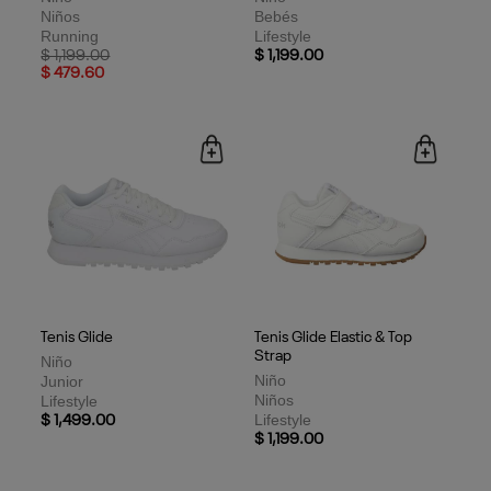
Niños
Bebés
Running
Lifestyle
Price reduced from
to
$ 1,199.00
$ 1,199.00
$ 479.60
Tenis Glide
Tenis Glide Elastic & Top
Strap
Niño
Niño
Junior
Niños
Lifestyle
Lifestyle
$ 1,499.00
$ 1,199.00