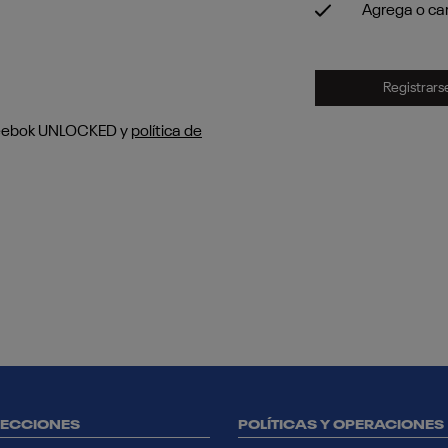
Agrega o ca
Registrars
eebok UNLOCKED y
política de
ECCIONES
POLÍTICAS Y OPERACIONES