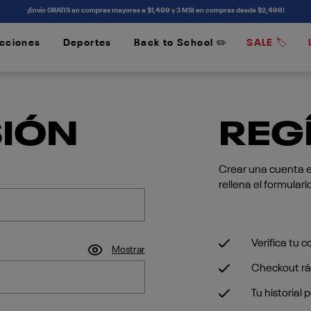
¡Envío GRATIS en compras mayores a $1,499 y 3 MSI en compras desde $2,499!
cciones
Deportes
Back to School ✏️
SALE 🏷️
/
/
SIÓN
REG
Crear una cuenta es
rellena el formulari
Verifica tu 
Mostrar
Checkout rá
Tu historial