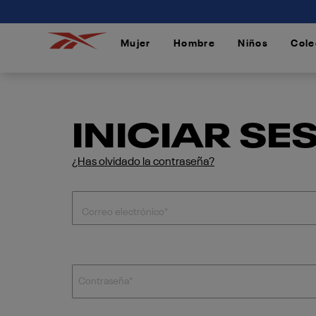
connectif
Mujer
Hombre
Niños
Cole
/
/
/
INICIAR SE
¿Has olvidado la contraseña?