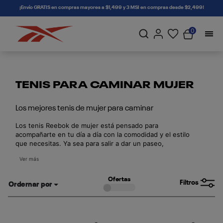
connectif
¡Envío GRATIS en compras mayores a $1,499 y 3 MSI en compras desde $2,499!
0
TENIS PARA CAMINAR MUJER
Los mejores tenis de mujer para caminar
Los tenis Reebok de mujer está pensado para
acompañarte en tu día a día con la comodidad y el estilo
que necesitas. Ya sea para salir a dar un paseo,
mantenerte activa o moverte por la ciudad, nuestros
Ver más
modelos están diseñados para ofrecerte soporte,
ligereza y un ajuste perfecto. Encuentra el par ideal.
Ofertas
Filtros
Ordernar por