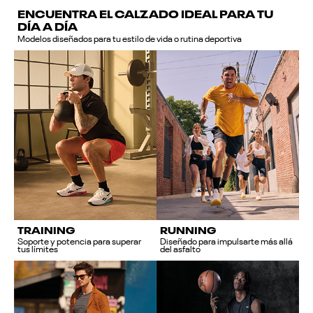
ENCUENTRA EL CALZADO IDEAL PARA TU
DÍA A DÍA
Modelos diseñados para tu estilo de vida o rutina deportiva
TRAINING
RUNNING
Soporte y potencia para superar
Diseñado para impulsarte más allá
tus límites
del asfalto