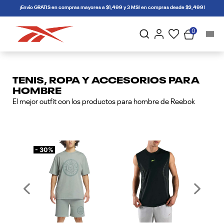
connectif
¡Envío GRATIS en compras mayores a $1,499 y 3 MSI en compras desde $2,499!
0
TENIS, ROPA Y ACCESORIOS PARA
HOMBRE
El mejor outfit con los productos para hombre de Reebok
- 30%
Previous
Next