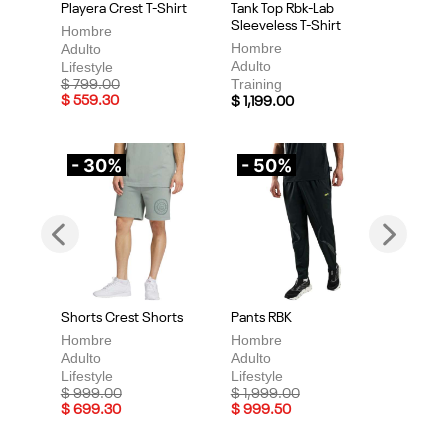
Playera Crest T-Shirt
Tank Top Rbk-Lab
Sleeveless T-Shirt
Hombre
Hombre
Adulto
Adulto
Lifestyle
Training
Price reduced from
to
$ 799.00
$ 559.30
$ 1,199.00
- 30%
- 50%
Previous
Next
Shorts Crest Shorts
Pants RBK
Hombre
Hombre
Adulto
Adulto
Lifestyle
Lifestyle
Price reduced from
to
Price reduced from
to
$ 999.00
$ 1,999.00
$ 699.30
$ 999.50