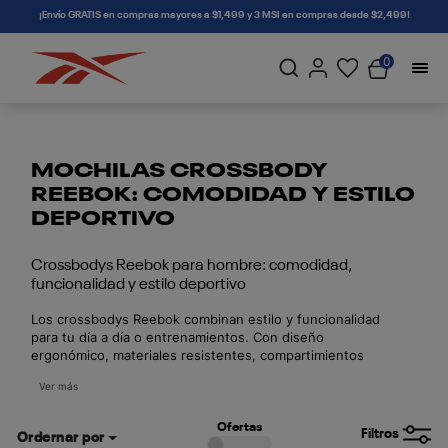
connectif
¡Envío GRATIS en compras mayores a $1,499 y 3 MSI en compras desde $2,499!
0
MOCHILAS CROSSBODY
REEBOK: COMODIDAD Y ESTILO
DEPORTIVO
Crossbodys Reebok para hombre: comodidad,
funcionalidad y estilo deportivo
Los crossbodys Reebok combinan estilo y funcionalidad
para tu día a día o entrenamientos. Con diseño
ergonómico, materiales resistentes, compartimientos
prácticos y correas ajustables, son ideales para un look
Ver más
deportivo, casual o urbano. Compra segura en Reebok
México con envíos a todo el país.
Ofertas
Filtros
Ordernar por