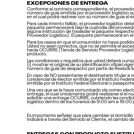
EXCEPCIONES DE ENTREGA
Conforme al contrato correspondiente, el proveedor 
número de guía emitida por el proveedor logístico qu
en el cual podrá rastrear con su número de guía el 
Para cada intento fallido, el proveedor logístico deb
paquete permanecerá bajo la custodia del proveedor 
alguna instrucción de trasladar el paquete respecti
Proveedor Logístico). El paquete permanecerá en el 
Para los casos en que el consumidor no haya podido s
Usted no sean correctos, que no se permita el acce
hacia OCURRE (Tienda de Servicio Proveedor Logísti
producto.
Las condiciones y requisitos que usted deberá cumpl
(i) mostrar el original de su identificación oficial vi
número de guía de despacho por parte de Reebok México
En caso de NO presentarse el destinatario titular a r
(credencial de elector emitida por el Instituto Federa
emitida por el Instituto Federal Electoral o pasaport
Una vez que se le haya comunicado vía correo electr
entrega, el cual únicamente podrá realizarse si el nu
solicitar una entrega OCURRE, cubriendo las condici
logístico dentro de los horarios de 9:00 am a 18:00
Es importante señalar que para cambiar el domicilio
indicará a través del Servicio al Cliente, el cambio d
ENTREGAS CON PRODUCTO SUSTIT