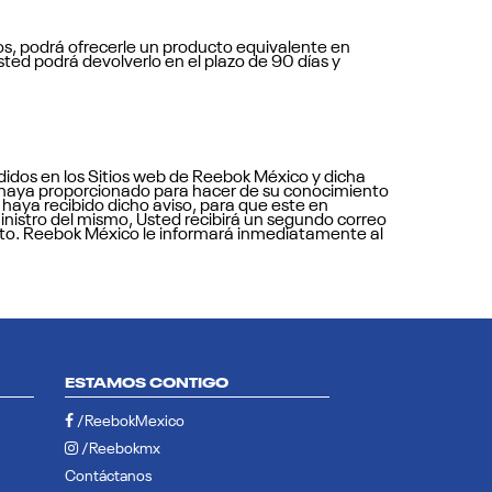
s, podrá ofrecerle un producto equivalente en
usted podrá devolverlo en el plazo de 90 días y
didos en los Sitios web de Reebok México y dicha
os haya proporcionado para hacer de su conocimiento
 haya recibido dicho aviso, para que este en
uministro del mismo, Usted recibirá un segundo correo
rato. Reebok México le informará inmediatamente al
ESTAMOS CONTIGO
/ReebokMexico
/Reebokmx
Contáctanos