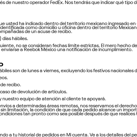
és de nuestro operador FedEx. Nos tendrás que indicar qué tipo d
que usted ha indicado dentro del territorio mexicano ingresado en
dentificada como domicilio u oficina dentro del territorio Mexicano
acompañadas de un acuse de recibo.
 días hábiles.
guiente, no se consideran fechas límite estrictas. El mero hecho 
 enviarse a Reebok México una notificación de incumplimiento.
O
hábiles son de lunes a viernes, excluyendo los festivos nacionales
eos.
de recibo.
caso de devolución de artículos.
 nuestro equipo de atención al cliente te apoyará.
ar envíos a determinadas áreas remotas, nos reservamos el derecho
sin limitación, la condición de que cada pedido alcance un import
 condiciones tan pronto como sea posible después de que realices 
do a tu historial de pedidos en Mi cuenta. Ve a los detalles del 