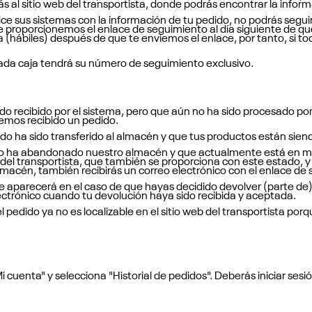
s al sitio web del transportista, donde podrás encontrar la infor
ce sus sistemas con la información de tu pedido, no podrás seguirl
proporcionemos el enlace de seguimiento al día siguiente de que
ía (hábiles) después de que te enviemos el enlace, por tanto, si t
da caja tendrá su número de seguimiento exclusivo.
ido recibido por el sistema, pero que aún no ha sido procesado p
hemos recibido un pedido.
do ha sido transferido al almacén y que tus productos están sien
dido ha abandonado nuestro almacén y que actualmente está en ma
 del transportista, que también se proporciona con este estado,
én, también recibirás un correo electrónico con el enlace de 
e aparecerá en el caso de que hayas decidido devolver (parte de) 
ectrónico cuando tu devolución haya sido recibida y aceptada.
 pedido ya no es localizable en el sitio web del transportista po
Mi cuenta" y selecciona "Historial de pedidos". Deberás iniciar ses