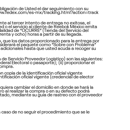
obligación de Usted el dar seguimiento con su
ww.fedex.com/es-mx/tracking.html?action=track
nte al tercer intento de entrega no exitosa, el
 o el servicio al cliente de Reebok México emita
odalidad de “OCURRE” (Tienda del Servicio del
nta y ocho) horas a partir de su llegada.
o, que los datos proporcionado para la entrega por
considerará el paquete como “Sobre con Problema”
 adicionales hasta que usted acuda a recoger su
de Servicio Proveedor Logístico) son las siguientes:
ederal Electoral o pasaporte); (ii) proporcionar el
 compra.
 copia de la identificación oficial vigente
ntificación oficial vigente (credencial de elector
uiera cambiar el domicilio en donde se hará la
tro al realizar la compra o en su defecto podrá
rtado, mediante su guía de rastreo con el proveedor
 caso de no seguir el procedimiento que se le