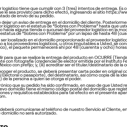
logístico tiene que cumplir con 3 (tres) intentos de entrega. Es 
e le sea provisto para dicho efecto, ingresando al sitio
https://w
estado de envío de su pedido.
e dejar un aviso de entrega en el domicilio del cliente. Posteriorme
logístico en el estatus de “Sobres con Problema” hasta que usted
vo hacia alguna tienda o sucursal del proveedor logístico en la m
estatus de “Sobres con Problema” por un lapso de hasta 48 (cuare
er localizado en el domicilio proporcionado al proveedor logístic
so a los proveedores logísticos, u otros imputables a Usted, se 
co), el paquete permanecerá ahí por 48 (cuarenta y ocho) horas
ir para que se realice la entrega del producto en OCURRE (Tienda 
gente con fotografía (credencial de elector emitida por el Instituto F
 con prefijo; y, (iii) acreditar ser el titular/destinatario de la
ecoger el producto, se deberá presentar carta poder en original con
l Electoral o pasaporte), del destinatario, así como copia de la ide
e) de la persona a quien se otorga el poder.
ónico que su pedido ha sido confirmado, en caso de que Usted req
evo domicilio tiene el mismo código postal del domicilio que regis
ones y requisitos establecidos para tal efecto en el presente apa
 pm.
 deberá comunicarse al teléfono de nuestro Servicio al Cliente, en
e domicilio no será autorizado.
UTO