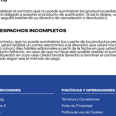
ebrar el contrato que no puede suministrar los productos pedido
á obligado a aceptar el producto de sustitución. Si así lo desea, 
seguirá existiendo su derecho de cancelación o devolución).
DESPACHOS INCOMPLETOS
ntrato, que no puede suministrar los o parte de los productos pe
, usted recibirá un correo electrónico a la dirección que usted n
cinco) días hábiles adicionales a partir de la fecha en que usted
roducto faltante; en caso de que no haya sido posible realizar el s
 situación en cuyo caso Usted tendrá derecho a terminar el cont
zado según sea el método de pago.
ECCIONES
POLÍTICAS Y OPERACIONES
zig
Términos y Condiciones
ne A
Aviso de Privacidad
o
Política de uso de Cookies