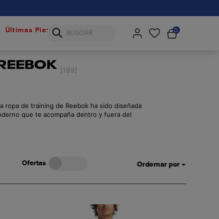
0
Últimas Piezas
 REEBOK
[189]
La ropa de training de Reebok ha sido diseñada
moderno que te acompaña dentro y fuera del
enerte fresco y seco incluso en las sesiones
Ofertas
Ordernar por