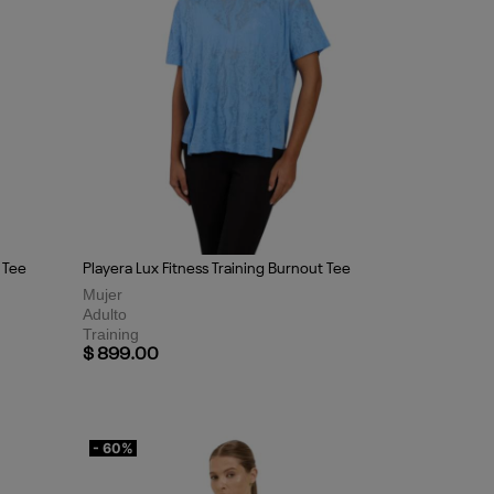
refiero no especificar​
 Tee
Playera Lux Fitness Training Burnout Tee
Mujer
Adulto
Training
$ 899.00
- 60%