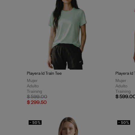
Playera Id Train Tee
Playera Id 
Mujer
Mujer
Adulto
Adulto
Training
Training
Price reduced from
to
$ 599.00
$ 599.0
$ 299.50
- 50%
- 50%