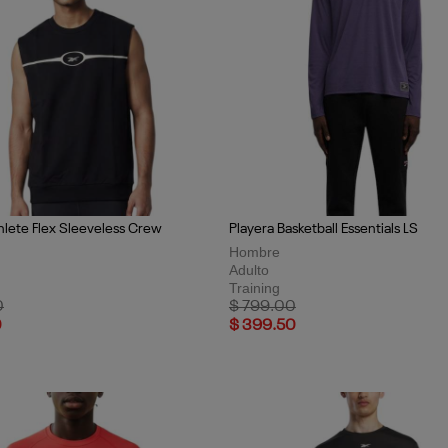
hlete Flex Sleeveless Crew
Playera Basketball Essentials LS
Hombre
Adulto
Training
uced from
to
Price reduced from
to
0
$ 799.00
0
$ 399.50