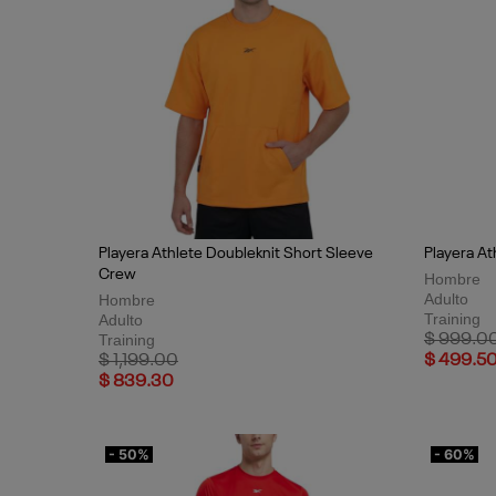
Playera Athlete Doubleknit Short Sleeve
Playera At
Crew
Hombre
Adulto
Hombre
Training
Adulto
Price red
Training
$ 999.0
Price reduced from
to
$ 1,199.00
$ 499.5
$ 839.30
- 50%
- 60%