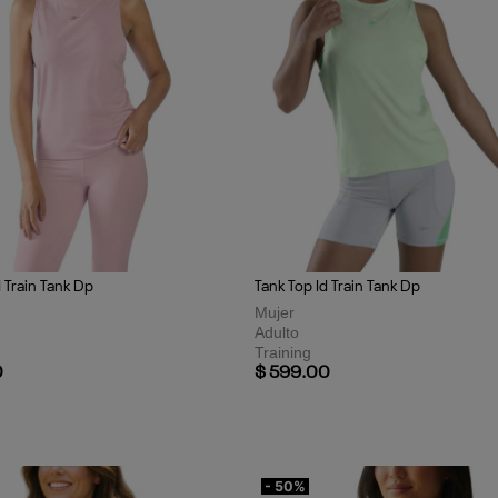
d Train Tank Dp
Tank Top Id Train Tank Dp
Mujer
Adulto
Training
0
$ 599.00
- 50%