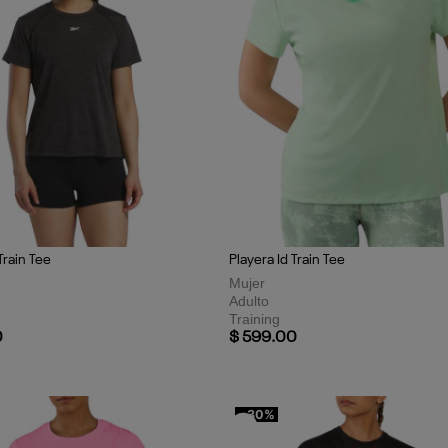
Train Tee
Playera Id Train Tee
ÚNETE A REEBOK
Mujer
Sé parte de la comunidad Reebok re
Adulto
primera compra.
Training
0
$ 599.00
Además, entérate de nuestros lanz
deportivos y más.
Nombre
*
- 30%