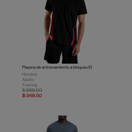
Playera de entrenamiento a bloques ID
Hombre
Adulto
Training
Price reduced from
to
$ 699.00
$ 349.50