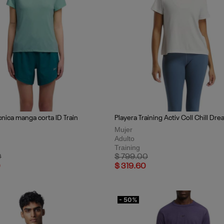
cnica manga corta ID Train
Playera Training Activ Coll Chill Dr
Mujer
Adulto
Training
uced from
to
Price reduced from
to
0
$ 799.00
0
$ 319.60
- 50%