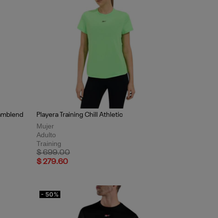
eamblend
Playera Training Chill Athletic
Mujer
Adulto
Training
Price reduced from
to
$ 699.00
$ 279.60
- 50%