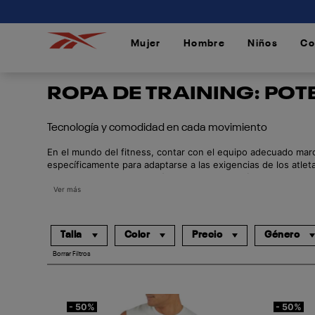
connectif
Mujer
Hombre
Niños
Co
/
/
/
ROPA DE TRAINING: PO
Tecnología y comodidad en cada movimiento
En el mundo del fitness, contar con el equipo adecuado marc
específicamente para adaptarse a las exigencias de los atl
gimnasio. Nuestra colección integra tecnologías de vanguard
de alta intensidad.
Ver más
Talla
Color
Precio
Género
Borrar Filtros
- 50%
- 50%