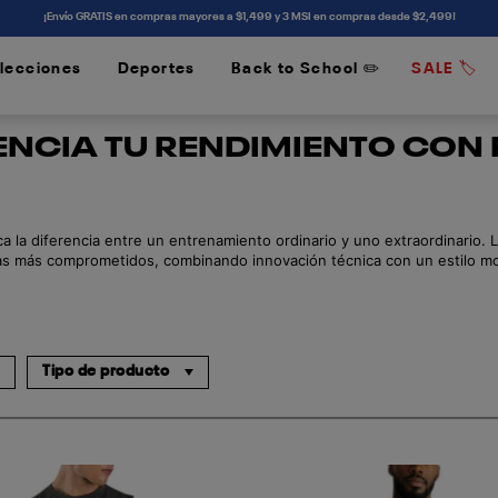
¡Envío GRATIS en compras mayores a $1,499 y 3 MSI en compras desde $2,499!
lecciones
Deportes
Back to School ✏️
SALE 🏷️
/
/
TENCIA TU RENDIMIENTO CON
a la diferencia entre un entrenamiento ordinario y uno extraordinario. 
etas más comprometidos, combinando innovación técnica con un estilo 
ia como Speedwick, que ayuda a dispersar el sudor de la piel para mant
Tipo de producto