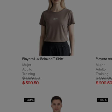
Playera Lux Relaxed T-Shirt
Playera té
Mujer
Mujer
Adulto
Adulto
Training
Training
Price reduced from
to
Price red
$ 1,199.00
$ 599.0
$ 599.50
$ 299.5
- 30%
- 50%