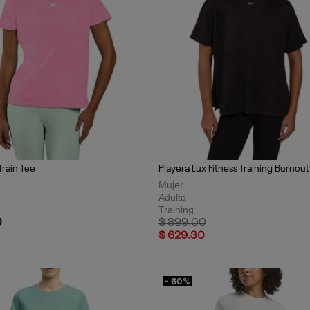
Apellidos
*
Correo electrónico
*
GÉNERO
*
Hombre
Mujer
P
ÚNETE AHORA
Train Tee
Playera Lux Fitness Training Burnout
Mujer
Adulto
Training
Price reduced from
to
0
$ 899.00
$ 629.30
- 60%