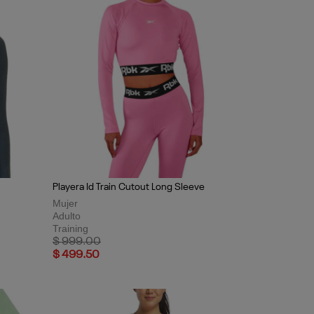
Playera Id Train Cutout Long Sleeve
Mujer
Adulto
Training
Price reduced from
to
$ 999.00
$ 499.50