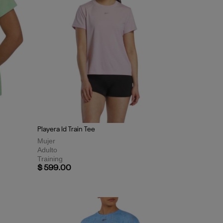
Playera Id Train Tee
×
Mujer
gístrate y obtén un
15% OFF en tu
Adulto
Training
$ 599.00
amientos, promociones, eventos