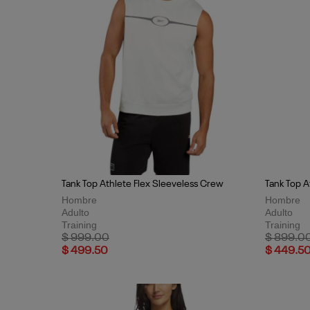
Tank Top Athlete Flex Sleeveless Crew
Tank Top A
Hombre
Hombre
Adulto
Adulto
Training
Training
Price reduced from
to
Price red
$ 999.00
$ 899.0
$ 499.50
$ 449.5