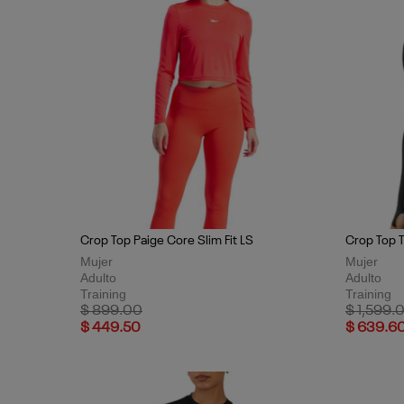
Crop Top Paige Core Slim Fit LS
Crop Top T
Mujer
Mujer
Adulto
Adulto
Training
Training
Price reduced from
to
Price red
$ 899.00
$ 1,599.
$ 449.50
$ 639.6