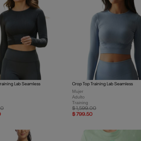
raining Lab Seamless
Crop Top Training Lab Seamless
Mujer
Adulto
Training
uced from
to
Price reduced from
to
00
$ 1,599.00
0
$ 799.50