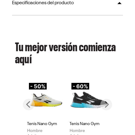
Especificaciones del producto
Tu mejor versión comienza
aquí
- 50%
- 60%
-
Previous
Next
Tenis Nano Gym
Tenis Nano Gym
Te
Hombre
Hombre
Mu