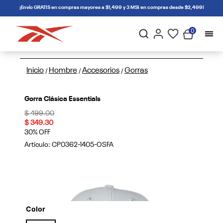
connectif
¡Envío GRATIS en compras mayores a $1,499 y 3 MSI en compras desde $2,499!
0
Inicio
Hombre
Accesorios
Gorras
/
/
/
Gorra Clásica Essentials
Price reduced from
to
$ 499.00
$ 349.30
30% OFF
Artículo:
CP0362-1405-OSFA
Color