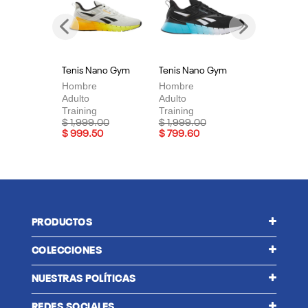
Previous
Next
Tenis Nano Gym
Tenis Nano Gym
Te
Hombre
Hombre
Mu
Adulto
Adulto
Adu
Training
Training
Tra
Price reduced from
to
Price reduced from
to
Pri
$ 1,999.00
$ 1,999.00
$ 
$ 999.50
$ 799.60
$ 
PRODUCTOS
COLECCIONES
NUESTRAS POLÍTICAS
REDES SOCIALES