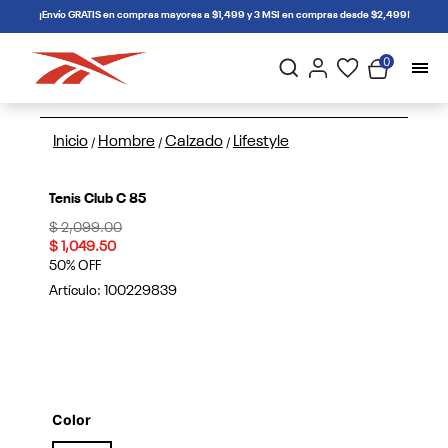
connectif
¡Envío GRATIS en compras mayores a $1,499 y 3 MSI en compras desde $2,499!
0
Inicio
Hombre
Calzado
Lifestyle
/
/
/
Tenis Club C 85
Price reduced from
to
$ 2,099.00
$ 1,049.50
50% OFF
Artículo:
100229839
Color