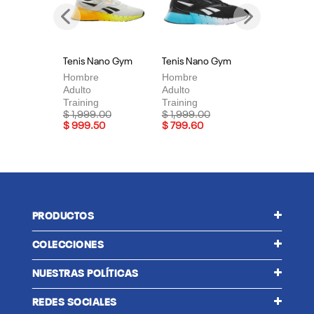
Previous
Next
Tenis Nano Gym
Tenis Nano Gym
Te
Hombre
Hombre
Mu
Adulto
Adulto
Adu
Training
Training
Tra
Price reduced from
to
Price reduced from
to
Pri
$ 1,999.00
$ 1,999.00
$ 
$ 999.50
$ 799.60
$ 
PRODUCTOS
COLECCIONES
NUESTRAS POLÍTICAS
REDES SOCIALES