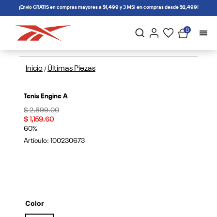
connectif
¡Envío GRATIS en compras mayores a $1,499 y 3 MSI en compras desde $2,499!
0
Inicio
Últimas Piezas
/
Tenis Engine A
Price reduced from
to
$ 2,899.00
$ 1,159.60
60%
Artículo:
100230673
Color