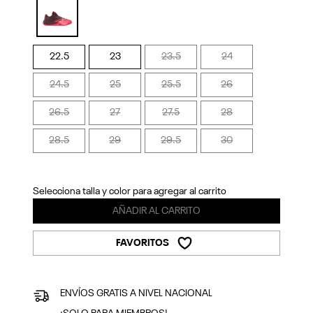
Previous
Next
selected
22.5
23
23.5
24
24.5
25
25.5
26
26.5
27
27.5
28
28.5
29
29.5
30
Selecciona talla y color para agregar al carrito
AÑADIR AL CARRITO
FAVORITOS
ENVÍOS GRATIS A NIVEL NACIONAL