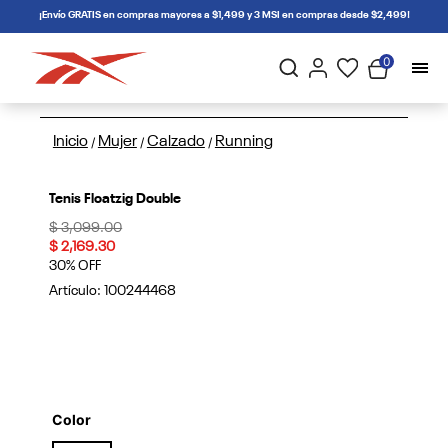
connectif
¡Envío GRATIS en compras mayores a $1,499 y 3 MSI en compras desde $2,499!
0
Inicio
Mujer
Calzado
Running
/
/
/
Tenis Floatzig Double
Price reduced from
to
$ 3,099.00
$ 2,169.30
30% OFF
Artículo:
100244468
Color