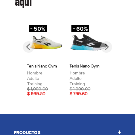
aquí
- 50%
- 60%
-
Previous
Next
Tenis Nano Gym
Tenis Nano Gym
Te
Hombre
Hombre
Mu
Adulto
Adulto
Adu
Training
Training
Tra
Price reduced from
to
Price reduced from
to
Pri
$ 1,999.00
$ 1,999.00
$ 
$ 999.50
$ 799.60
$ 
PRODUCTOS