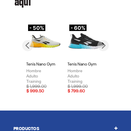
aquí
- 50%
- 60%
-
Previous
Next
Tenis Nano Gym
Tenis Nano Gym
Te
Hombre
Hombre
Mu
Adulto
Adulto
Adu
Training
Training
Tra
Price reduced from
to
Price reduced from
to
Pri
$ 1,999.00
$ 1,999.00
$ 
$ 999.50
$ 799.60
$ 
PRODUCTOS