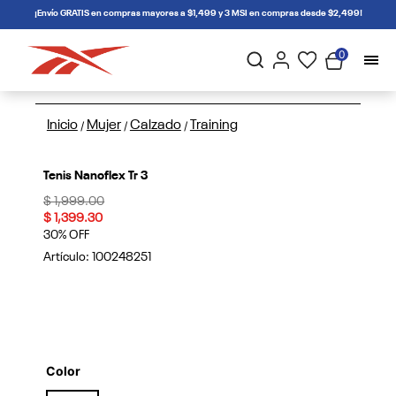
connectif
¡Envío GRATIS en compras mayores a $1,499 y 3 MSI en compras desde $2,499!
0
Inicio
Mujer
Calzado
Training
/
/
/
Tenis Nanoflex Tr 3
Price reduced from
to
$ 1,999.00
$ 1,399.30
30% OFF
Artículo:
100248251
Color