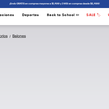
¡Envío GRATIS en compras mayores a $1,499 y 3 MSI en compras desde $2,499!
cciones
Deportes
Back to School ✏️
SALE 🏷️
/
/
orios
Balones
/