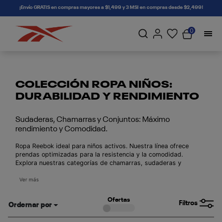
connectif
¡Envío GRATIS en compras mayores a $1,499 y 3 MSI en compras desde $2,499!
0
COLECCIÓN ROPA NIÑOS:
DURABILIDAD Y RENDIMIENTO
Sudaderas, Chamarras y Conjuntos: Máximo
rendimiento y Comodidad.
Ropa Reebok ideal para niños activos. Nuestra línea ofrece
prendas optimizadas para la resistencia y la comodidad.
Explora nuestras categorías de chamarras, sudaderas y
conjuntos que garantizan libertad de movimiento y un look
deportivo. Equipa a tu futuro campeón con la mejor ropa
Ver más
Reebok para niños.
Ofertas
Filtros
Ordernar por