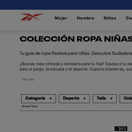
connectif
Mujer
Hombre
Niños
Co
/
/
/
COLECCIÓN ROPA NIÑAS:
Tu guía de ropa Reebok para niñas. Descubre Sudader
¿Buscas ropa cómoda y duradera para tu hija? Equipa a tu cam
para el juego, la escuela y el deporte. Explora chamarras, s
el rendimiento. Encuentra fácilmente todos los tipos de ropa
Ver más
Categoría
Deporte
Talla
Col
Borrar Filtros
- 30%