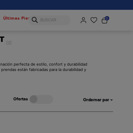
0
Últimas Piezas
RT
[2]
ación perfecta de estilo, confort y durabilidad
 prendas están fabricadas para la durabilidad y
de calidad Reebok.
Ofertas
Ordernar por