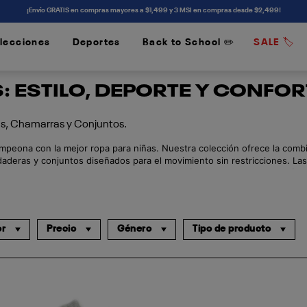
¡Envío GRATIS en compras mayores a $1,499 y 3 MSI en compras desde $2,499!
lecciones
Deportes
Back to School ✏️
SALE 🏷️
/
/
 ESTILO, DEPORTE Y CONFO
as, Chamarras y Conjuntos.
peona con la mejor ropa para niñas. Nuestra colección ofrece la combin
udaderas y conjuntos diseñados para el movimiento sin restricciones. Las
, desde chamarras hasta conjuntos, con envío a domicilio y la garantía 
or
Precio
Género
Tipo de producto