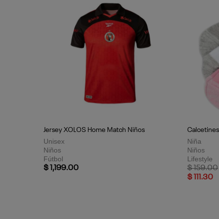
Jersey XOLOS Home Match Niños
Calcetines
Unisex
Niña
Niños
Niños
Fútbol
Lifestyle
Price red
$ 1,199.00
$ 159.00
$ 111.30