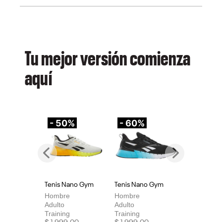
Tu mejor versión comienza
aquí
- 50%
- 60%
-
Previous
Next
Tenis Nano Gym
Tenis Nano Gym
Te
Hombre
Hombre
Mu
Adulto
Adulto
Adu
Training
Training
Tra
Price reduced from
to
Price reduced from
to
Pri