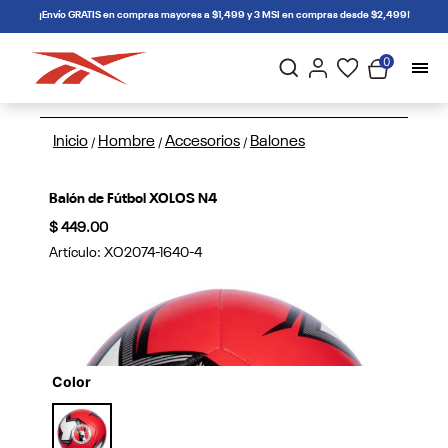
connectif
¡Envío GRATIS en compras mayores a $1,499 y 3 MSI en compras desde $2,499!
0
Inicio
Hombre
Accesorios
Balones
/
/
/
Balón de Fútbol XOLOS N4
$ 449.00
Artículo:
XO2074-1640-4
Color