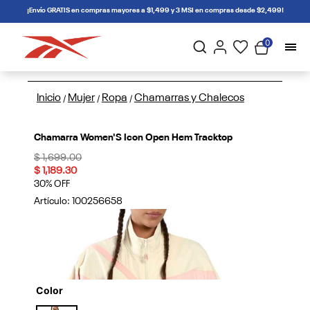
connectif
¡Envío GRATIS en compras mayores a $1,499 y 3 MSI en compras desde $2,499!
0
Inicio
Mujer
Ropa
Chamarras y Chalecos
/
/
/
Chamarra Women'S Icon Open Hem Tracktop
Price reduced from
to
$ 1,699.00
$ 1,189.30
30% OFF
Artículo:
100256658
Color