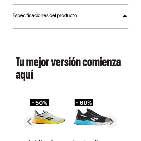
Especificaciones del producto
Tu mejor versión comienza
aquí
- 50%
- 60%
-
Previous
Next