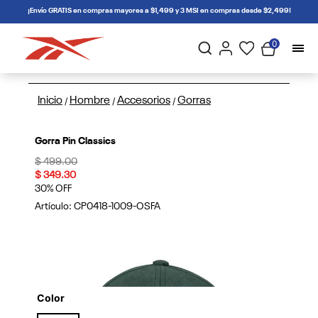
connectif
¡Envío GRATIS en compras mayores a $1,499 y 3 MSI en compras desde $2,499!
0
Inicio
Hombre
Accesorios
Gorras
/
/
/
Gorra Pin Classics
Price reduced from
to
$ 499.00
$ 349.30
30% OFF
Artículo:
CP0418-1009-OSFA
Color