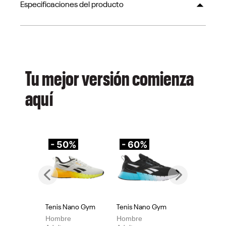
Especificaciones del producto
Tu mejor versión comienza
aquí
- 50%
- 60%
-
Previous
Next
Tenis Nano Gym
Tenis Nano Gym
Te
Hombre
Hombre
Mu