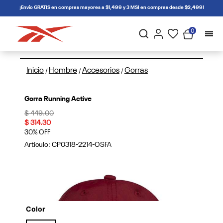
connectif
¡Envío GRATIS en compras mayores a $1,499 y 3 MSI en compras desde $2,499!
0
Inicio
Hombre
Accesorios
Gorras
/
/
/
Gorra Running Active
Price reduced from
to
$ 449.00
$ 314.30
30% OFF
Artículo:
CP0318-2214-OSFA
Color