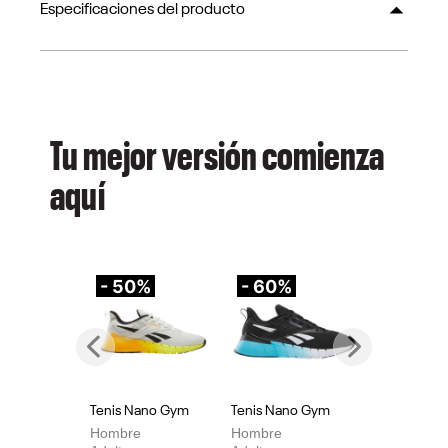
Especificaciones del producto
Tu mejor versión comienza
aquí
- 50%
- 60%
-
Previous
Next
Tenis Nano Gym
Tenis Nano Gym
Te
Hombre
Hombre
Mu