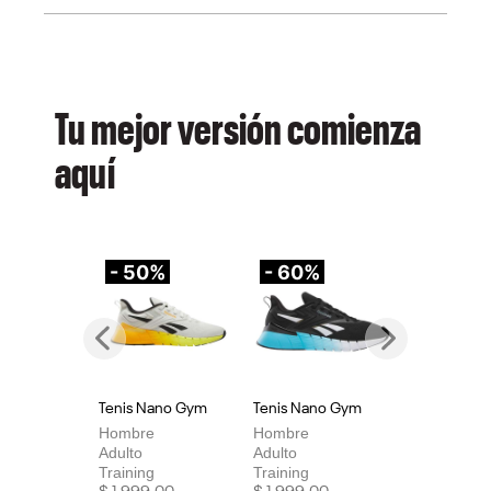
Tu mejor versión comienza
aquí
- 50%
- 60%
-
Previous
Next
Tenis Nano Gym
Tenis Nano Gym
Te
Hombre
Hombre
Mu
Adulto
Adulto
Adu
Training
Training
Tra
Price reduced from
to
Price reduced from
to
Pri