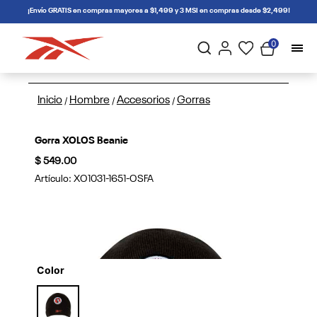
connectif
¡Envío GRATIS en compras mayores a $1,499 y 3 MSI en compras desde $2,499!
0
Inicio
Hombre
Accesorios
Gorras
/
/
/
Gorra XOLOS Beanie
$ 549.00
Artículo:
XO1031-1651-OSFA
Color