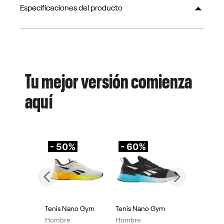
Especificaciones del producto
Tu mejor versión comienza
aquí
- 50%
- 60%
-
Previous
Next
Tenis Nano Gym
Tenis Nano Gym
Te
Hombre
Hombre
Mu