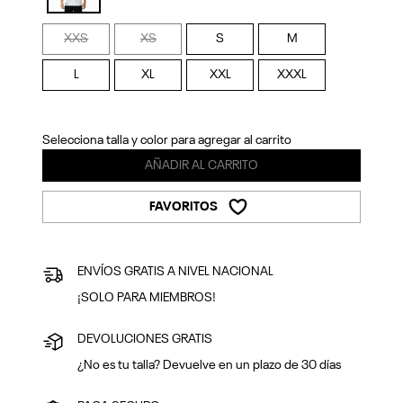
Previous
Next
selected
XXS
XS
S
M
L
XL
XXL
XXXL
Selecciona talla y color para agregar al carrito
AÑADIR AL CARRITO
FAVORITOS
ENVÍOS GRATIS A NIVEL NACIONAL
¡SOLO PARA MIEMBROS!
DEVOLUCIONES GRATIS
¿No es tu talla? Devuelve en un plazo de 30 días