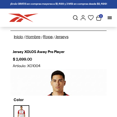
connectif
¡Envío GRATIS en compras mayores a $1,499 y 3 MSI en compras desde $2,499!
0
Inicio
Hombre
Ropa
Jerseys
/
/
/
Jersey XOLOS Away Pro Player
$ 2,699.00
Artículo:
XO1004
Color