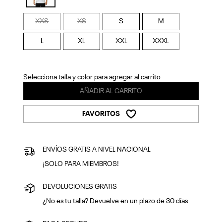
Previous
Next
selected
XXS
XS
S
M
L
XL
XXL
XXXL
Selecciona talla y color para agregar al carrito
AÑADIR AL CARRITO
FAVORITOS
ENVÍOS GRATIS A NIVEL NACIONAL
¡SOLO PARA MIEMBROS!
DEVOLUCIONES GRATIS
¿No es tu talla? Devuelve en un plazo de 30 días