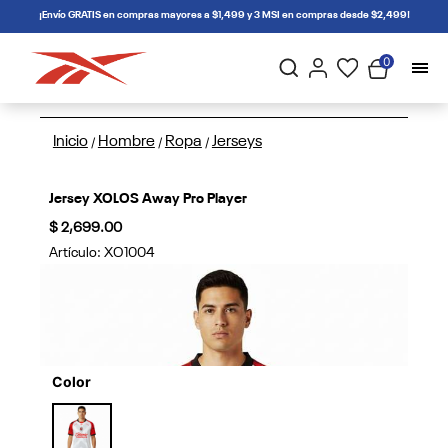
connectif
¡Envío GRATIS en compras mayores a $1,499 y 3 MSI en compras desde $2,499!
0
Inicio
Hombre
Ropa
Jerseys
/
/
/
Jersey XOLOS Away Pro Player
$ 2,699.00
Artículo:
XO1004
Color