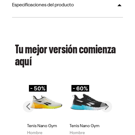
Especificaciones del producto
Tu mejor versión comienza
aquí
- 50%
- 60%
-
Previous
Next
Tenis Nano Gym
Tenis Nano Gym
Te
Hombre
Hombre
Mu