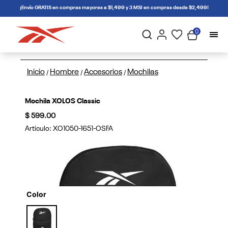
connectif
¡Envío GRATIS en compras mayores a $1,499 y 3 MSI en compras desde $2,499!
0
Inicio
Hombre
Accesorios
Mochilas
/
/
/
Mochila XOLOS Classic
$ 599.00
Artículo:
XO1050-1651-OSFA
Color