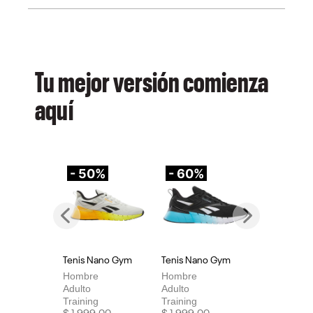
Tu mejor versión comienza
aquí
- 50%
- 60%
-
Previous
Next
Tenis Nano Gym
Tenis Nano Gym
Te
Hombre
Hombre
Mu
Adulto
Adulto
Adu
Training
Training
Tra
Price reduced from
to
Price reduced from
to
Pri