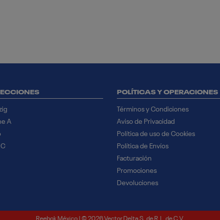
ECCIONES
POLÍTICAS Y OPERACIONES
zig
Términos y Condiciones
ne A
Aviso de Privacidad
o
Política de uso de Cookies
 C
Política de Envíos
Facturación
Promociones
Devoluciones
Reebok México | © 2026 Vector Delta S. de R.L. de C.V.