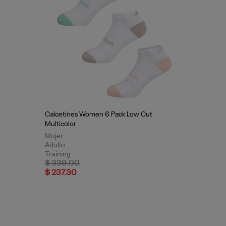
Calcetines Women 6 Pack Low Cut
Multicolor
Mujer
Adulto
Training
Price reduced from
to
$ 339.00
$ 237.30