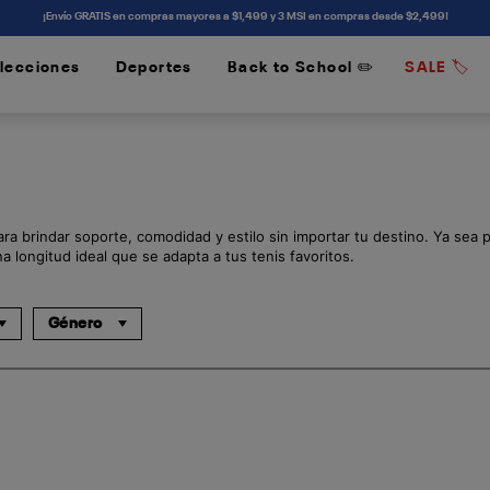
¡Envío GRATIS en compras mayores a $1,499 y 3 MSI en compras desde $2,499!
lecciones
Deportes
Back to School ✏️
SALE 🏷️
/
/
ra brindar soporte, comodidad y estilo sin importar tu destino. Ya sea 
a longitud ideal que se adapta a tus tenis favoritos.
Género