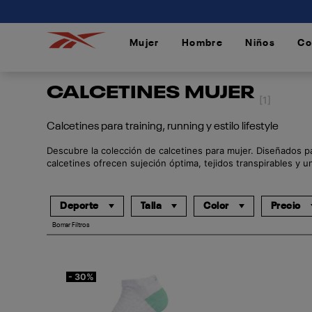
connectif
Mujer
Hombre
Niños
Co
/
/
/
CALCETINES MUJER
[1]
Calcetines para training, running y estilo lifestyle
Descubre la colección de calcetines para mujer. Diseñados pa
calcetines ofrecen sujeción óptima, tejidos transpirables y un
Deporte
Talla
Color
Precio
Borrar Filtros
- 30%