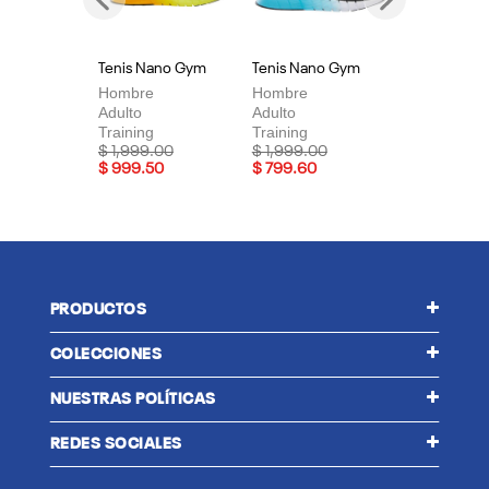
Previous
Next
Tenis Nano Gym
Tenis Nano Gym
Te
Hombre
Hombre
Mu
Adulto
Adulto
Adu
Training
Training
Tra
Price reduced from
to
Price reduced from
to
Pri
$ 1,999.00
$ 1,999.00
$ 
$ 999.50
$ 799.60
$ 
PRODUCTOS
COLECCIONES
NUESTRAS POLÍTICAS
REDES SOCIALES