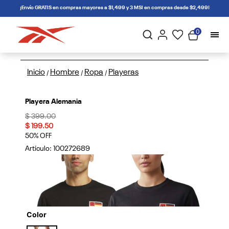
connectif
¡Envío GRATIS en compras mayores a $1,499 y 3 MSI en compras desde $2,499!
0
Inicio
Hombre
Ropa
Playeras
/
/
/
Playera Alemania
Price reduced from
to
$ 399.00
$ 199.50
50% OFF
Artículo:
100272689
Color