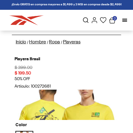
connectif
¡Envío GRATIS en compras mayores a $1,499 y 3 MSI en compras desde $2,499!
0
Inicio
Hombre
Ropa
Playeras
/
/
/
Playera Brasil
Price reduced from
to
$ 399.00
$ 199.50
50% OFF
Artículo:
100272681
Color