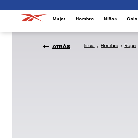
connectif
Mujer
Hombre
Niños
Cole
/
/
/
ATRÁS
Inicio
Hombre
Ropa
/
/