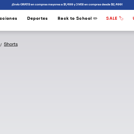
¡Envío GRATIS en compras mayores a $1,499 y 3 MSI en compras desde $2,499!
cciones
Deportes
Back to School ✏️
SALE 🏷️
/
/
Shorts
/