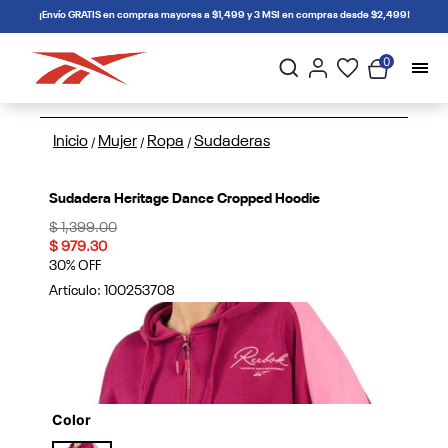
connectif
¡Envío GRATIS en compras mayores a $1,499 y 3 MSI en compras desde $2,499!
0
Inicio
Mujer
Ropa
Sudaderas
/
/
/
Sudadera Heritage Dance Cropped Hoodie
Price reduced from
to
$ 1,399.00
$ 979.30
30% OFF
Artículo:
100253708
Color