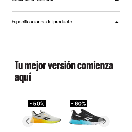
Especificaciones del producto
Tu mejor versión comienza
aquí
- 50%
- 60%
-
Previous
Next