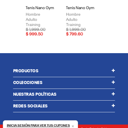
Tenis Nano Gym
Tenis Nano Gym
Te
Hombre
Hombre
Mu
Adulto
Adulto
Adu
Training
Training
Tra
Price reduced from
to
Price reduced from
to
Pri
$ 1,999.00
$ 1,999.00
$ 
$ 999.50
$ 799.60
$ 
PRODUCTOS
COLECCIONES
NUESTRAS POLÍTICAS
REDES SOCIALES
×
INICIA SESIÓN PARA VER TUS CUPONES