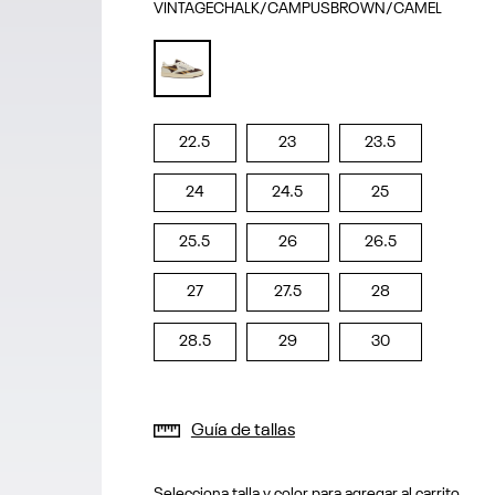
VINTAGECHALK/CAMPUSBROWN/CAMEL
selected
22.5
23
23.5
24
24.5
25
25.5
26
26.5
27
27.5
28
28.5
29
30
Guía de tallas
Selecciona talla y color para agregar al carrito