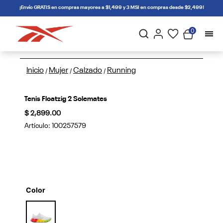
connectif
¡Envío GRATIS en compras mayores a $1,499 y 3 MSI en compras desde $2,499!
0
Inicio
Mujer
Calzado
Running
/
/
/
Tenis Floatzig 2 Solemates
$ 2,899.00
Artículo:
100257579
Color