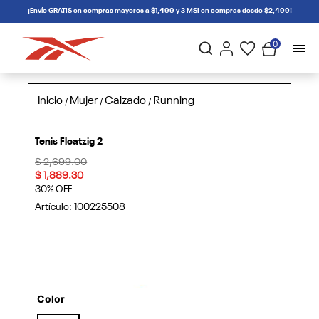
connectif
¡Envío GRATIS en compras mayores a $1,499 y 3 MSI en compras desde $2,499!
0
Inicio
Mujer
Calzado
Running
/
/
/
Tenis Floatzig 2
Price reduced from
to
$ 2,699.00
$ 1,889.30
30% OFF
Artículo:
100225508
Color