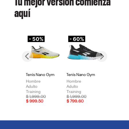
Tu mejor versión comienza
aquí
- 50%
- 60%
-
Previous
Next
Tenis Nano Gym
Tenis Nano Gym
Te
Hombre
Hombre
Mu
Adulto
Adulto
Adu
Training
Training
Tra
Price reduced from
to
Price reduced from
to
Pri
$ 1,999.00
$ 1,999.00
$ 
$ 999.50
$ 799.60
$ 