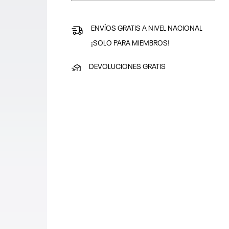
ENVÍOS GRATIS A NIVEL NACIONAL
¡SOLO PARA MIEMBROS!
DEVOLUCIONES GRATIS
¿No es tu talla? Devuelve en un plazo de
30 días
PAGA SEGURO
Puedes pagar con tarjeta o en efectivo