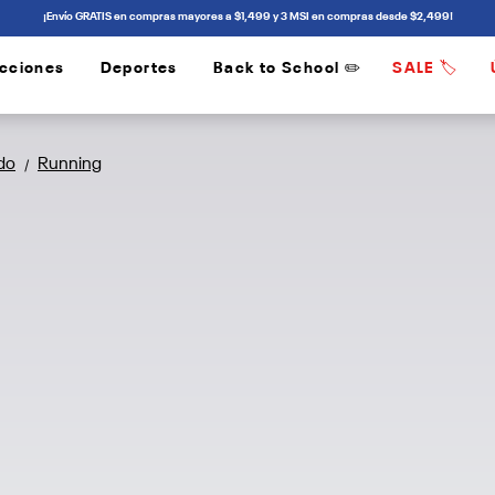
¡Envío GRATIS en compras mayores a $1,499 y 3 MSI en compras desde $2,499!
cciones
Deportes
Back to School ✏️
SALE 🏷️
/
/
do
Running
/