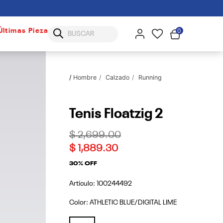
0
Últimas Piezas
Hombre
Calzado
Running
Tenis Floatzig 2
Price reduced from
to
$ 2,699.00
$ 1,889.30
30% OFF
Artículo:
100244492
Color:
ATHLETIC BLUE/DIGITAL LIME