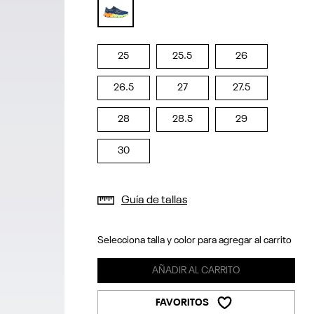
selected
25
25.5
26
26.5
27
27.5
28
28.5
29
30
Guía de tallas
Selecciona talla y color para agregar al carrito
AÑADIR AL CARRITO
FAVORITOS