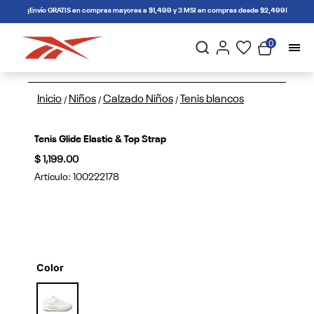
connectif
¡Envío GRATIS en compras mayores a $1,499 y 3 MSI en compras desde $2,499!
0
Inicio
Niños
Calzado Niños
Tenis blancos
/
/
/
Tenis Glide Elastic & Top Strap
$ 1,199.00
Artículo:
100222178
Color