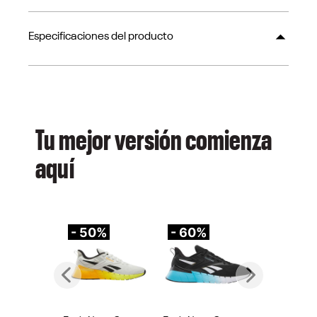
Especificaciones del producto
Tu mejor versión comienza
aquí
- 50%
- 60%
-
Previous
Next