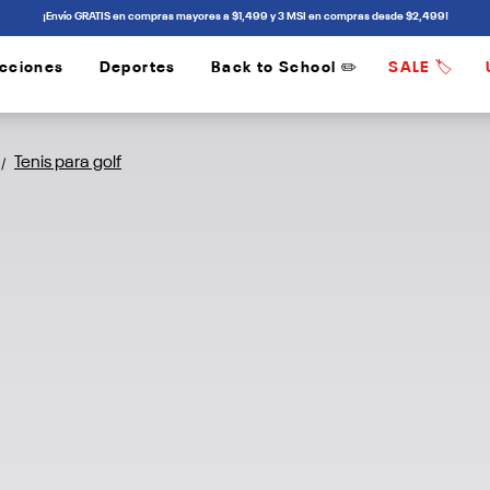
¡Envío GRATIS en compras mayores a $1,499 y 3 MSI en compras desde $2,499!
cciones
Deportes
Back to School ✏️
SALE 🏷️
/
/
Tenis para golf
/