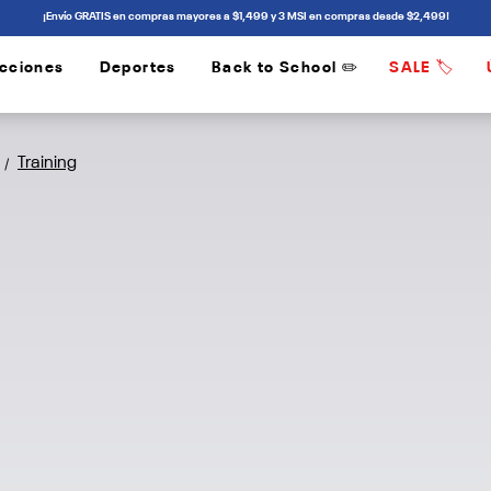
¡Envío GRATIS en compras mayores a $1,499 y 3 MSI en compras desde $2,499!
cciones
Deportes
Back to School ✏️
SALE 🏷️
/
/
Training
/