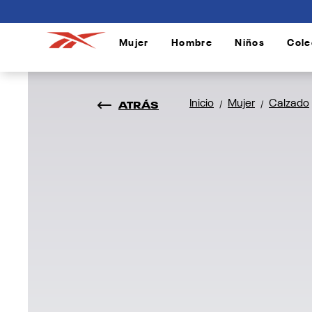
connectif
Mujer
Hombre
Niños
Cole
/
/
/
ATRÁS
Inicio
Mujer
Calzado
/
/