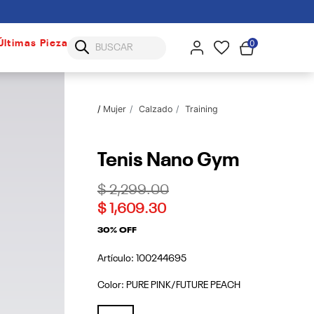
0
Últimas Piezas
Mujer
Calzado
Training
Tenis Nano Gym
Price reduced from
to
$ 2,299.00
$ 1,609.30
30% OFF
Artículo:
100244695
Color:
PURE PINK/FUTURE PEACH