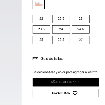
selected
22
22.5
23
23.5
24
24.5
25
25.5
27
Guía de tallas
Selecciona talla y color para agregar al carrito
AÑADIR AL CARRITO
FAVORITOS