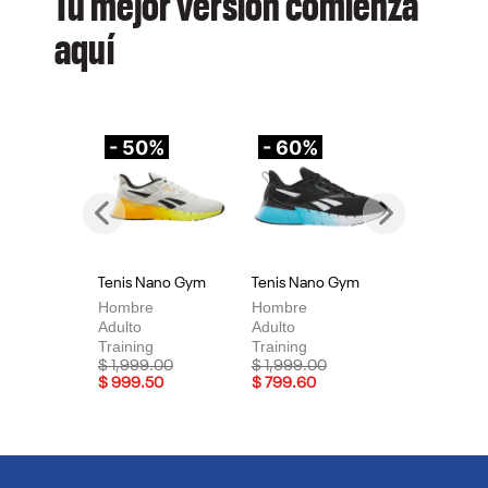
Tu mejor versión comienza
aquí
- 50%
- 60%
-
Previous
Next
Tenis Nano Gym
Tenis Nano Gym
Te
Hombre
Hombre
Mu
Adulto
Adulto
Adu
Training
Training
Tra
Price reduced from
to
Price reduced from
to
Pri
$ 1,999.00
$ 1,999.00
$ 
$ 999.50
$ 799.60
$ 