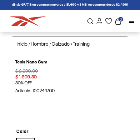
connectif
¡Envío GRATIS en compras mayores a $1,499 y 3 MSI en compras desde $2,499!
0
Inicio
Hombre
Calzado
Training
/
/
/
Tenis Nano Gym
Price reduced from
to
$ 2,299.00
$ 1,609.30
30% OFF
Artículo:
100244700
Color