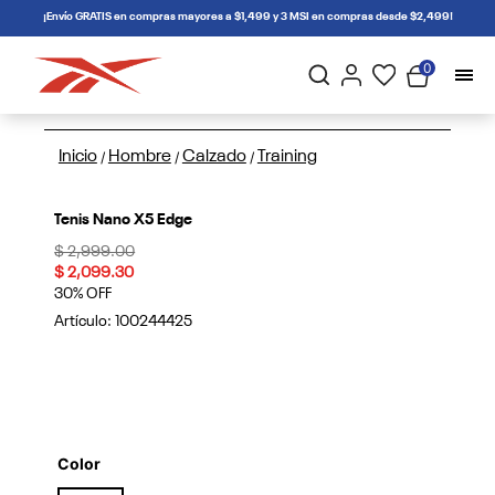
connectif
¡Envío GRATIS en compras mayores a $1,499 y 3 MSI en compras desde $2,499!
0
Inicio
Hombre
Calzado
Training
/
/
/
Tenis Nano X5 Edge
Price reduced from
to
$ 2,999.00
$ 2,099.30
30% OFF
Artículo:
100244425
Color