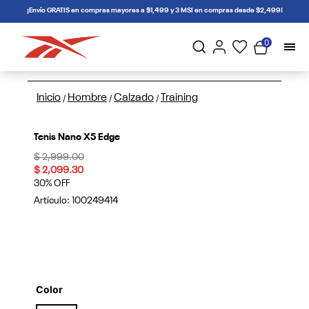
connectif
¡Envío GRATIS en compras mayores a $1,499 y 3 MSI en compras desde $2,499!
0
Inicio
Hombre
Calzado
Training
/
/
/
Tenis Nano X5 Edge
Price reduced from
to
$ 2,999.00
$ 2,099.30
30% OFF
Artículo:
100249414
Color