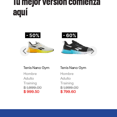
Tu mejor versión comienza
aquí
- 50%
- 60%
-
Previous
Next
Tenis Nano Gym
Tenis Nano Gym
Te
Hombre
Hombre
Mu
Adulto
Adulto
Adu
Training
Training
Tra
Price reduced from
to
Price reduced from
to
Pri
$ 1,999.00
$ 1,999.00
$ 
$ 999.50
$ 799.60
$ 