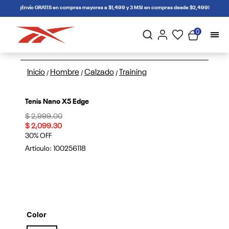
connectif
¡Envío GRATIS en compras mayores a $1,499 y 3 MSI en compras desde $2,499!
0
Inicio
Hombre
Calzado
Training
/
/
/
Tenis Nano X5 Edge
Price reduced from
to
$ 2,999.00
$ 2,099.30
30% OFF
Artículo:
100256118
Color