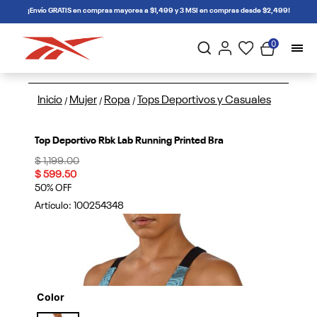
connectif
¡Envío GRATIS en compras mayores a $1,499 y 3 MSI en compras desde $2,499!
0
Inicio
Mujer
Ropa
Tops Deportivos y Casuales
/
/
/
Top Deportivo Rbk Lab Running Printed Bra
Price reduced from
to
$ 1,199.00
$ 599.50
50% OFF
Artículo:
100254348
Color