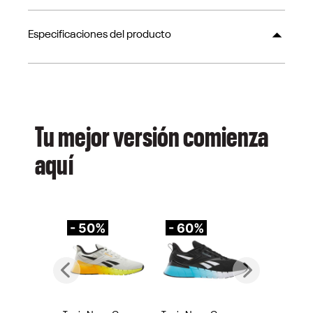
Especificaciones del producto
Tu mejor versión comienza
aquí
- 50%
- 60%
-
Previous
Next