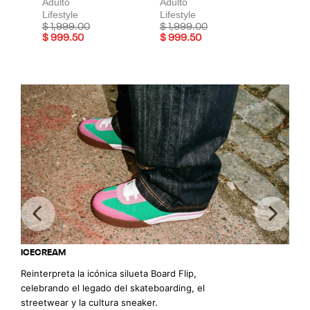
Adulto
Adulto
Lifestyle
Lifestyle
Price reduced from
to
Price reduced from
to
$ 1,999.00
$ 1,999.00
$ 999.50
$ 999.50
Previous
Next
ICECREAM
Reinterpreta la icónica silueta Board Flip,
celebrando el legado del skateboarding, el
streetwear y la cultura sneaker.