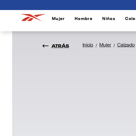
connectif
Mujer
Hombre
Niños
Cole
/
/
/
ATRÁS
Inicio
Mujer
Calzado
/
/