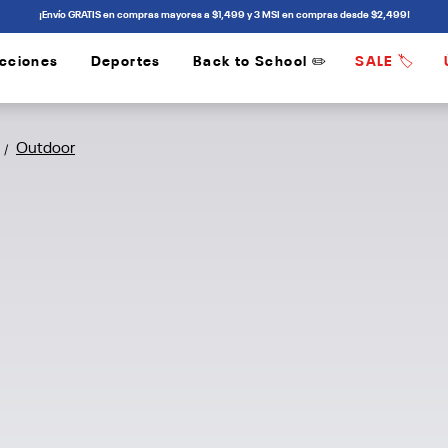
¡Envío GRATIS en compras mayores a $1,499 y 3 MSI en compras desde $2,499!
cciones
Deportes
Back to School ✏️
SALE 🏷️
/
/
Outdoor
/