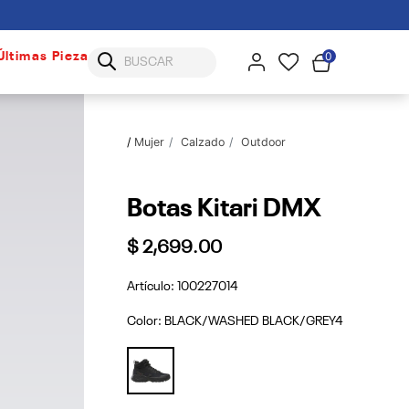
0
Últimas Piezas
Mujer
Calzado
Outdoor
Botas Kitari DMX
$ 2,699.00
Artículo:
100227014
Color:
BLACK/WASHED BLACK/GREY4
selected