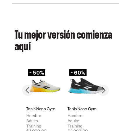
Tu mejor versión comienza
aquí
- 50%
- 60%
-
Previous
Next
Tenis Nano Gym
Tenis Nano Gym
Te
Hombre
Hombre
Mu
Adulto
Adulto
Adu
Training
Training
Tra
Price reduced from
to
Price reduced from
to
Pri