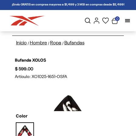
connectif
¡Envío GRATIS en compras mayores a $1,499 y 3 MSI en compras desde $2,499!
0
Inicio
Hombre
Ropa
Bufandas
/
/
/
Bufanda XOLOS
$ 599.00
Artículo:
XO1025-1651-OSFA
Color