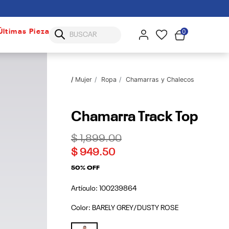
0
Últimas Piezas
Mujer
Ropa
Chamarras y Chalecos
Chamarra Track Top
Price reduced from
to
$ 1,899.00
$ 949.50
50% OFF
Artículo:
100239864
Color:
BARELY GREY/DUSTY ROSE