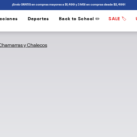
¡Envío GRATIS en compras mayores a $1,499 y 3 MSI en compras desde $2,499!
cciones
Deportes
Back to School ✏️
SALE 🏷️
/
/
Chamarras y Chalecos