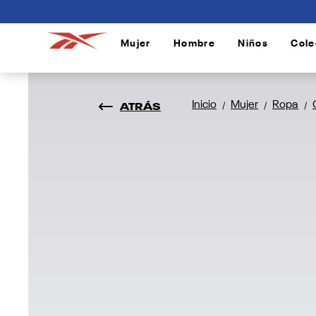
connectif
Mujer
Hombre
Niños
Cole
/
/
/
ATRÁS
Inicio
Mujer
Ropa
/
/
/