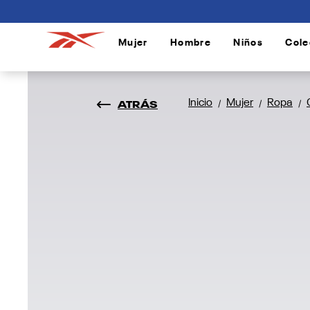
connectif
Mujer
Hombre
Niños
Cole
/
/
/
ATRÁS
Inicio
Mujer
Ropa
/
/
/