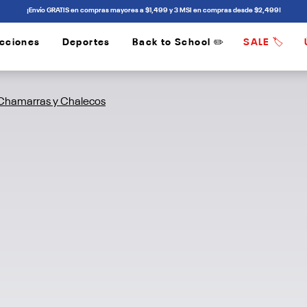
¡Envío GRATIS en compras mayores a $1,499 y 3 MSI en compras desde $2,499!
cciones
Deportes
Back to School ✏️
SALE 🏷️
/
/
Chamarras y Chalecos