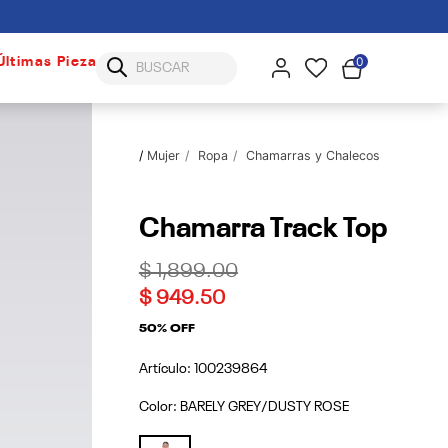
0
Últimas Piezas
Mujer
Ropa
Chamarras y Chalecos
Chamarra Track Top
Price reduced from
to
$ 1,899.00
$ 949.50
50% OFF
Artículo:
100239864
Color:
BARELY GREY/DUSTY ROSE