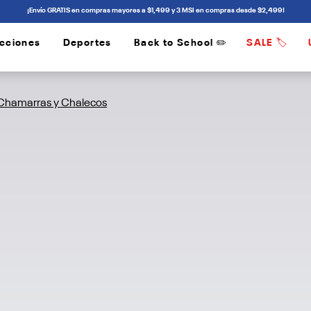
¡Envío GRATIS en compras mayores a $1,499 y 3 MSI en compras desde $2,499!
cciones
Deportes
Back to School ✏️
SALE 🏷️
/
/
Chamarras y Chalecos