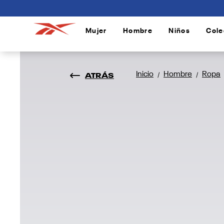
connectif
Mujer
Hombre
Niños
Cole
/
/
/
ATRÁS
Inicio
Hombre
Ropa
/
/