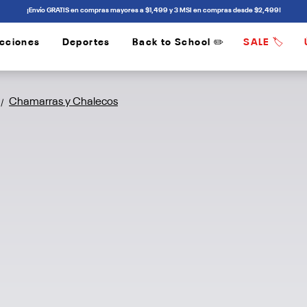
¡Envío GRATIS en compras mayores a $1,499 y 3 MSI en compras desde $2,499!
cciones
Deportes
Back to School ✏️
SALE 🏷️
/
/
Chamarras y Chalecos
/