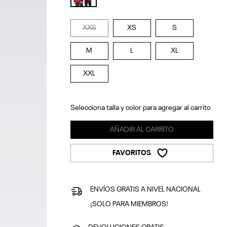
selected
XXS
XS
S
M
L
XL
XXL
Selecciona talla y color para agregar al carrito
AÑADIR AL CARRITO
FAVORITOS
ENVÍOS GRATIS A NIVEL NACIONAL
¡SOLO PARA MIEMBROS!